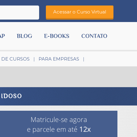
AP
BLOG
E-BOOKS
CONTATO
 DE CURSOS
PARA EMPRESAS
 IDOSO
Matricule-se agora
e parcele em até
12x