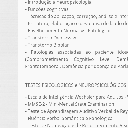
- Introdução a neuropsicologia;
- Funções cognitivas;
- Técnicas de aplicação, correção, análise e int
- Estrutura, elaboração e devolutiva de laudo d
- Envelhecimento Normal vs. Patológico.
- Transtorno Depressivo
- Transtorno Bipolar
- Patologias associadas ao paciente ido
(Comprometimento Cognitivo Leve, De
Frontotemporal, Demência por doença de Parki
TESTES PSICOLÓGICOS e NEUROPSICOLÓGICOS
- Escala de Inteligência Wechsler para Adultos - 
- MMSE-2 - Mini-Mental State Examination
- Teste de Aprendizagem Auditivo Verbal de Rey
- Fluência Verbal Semântica e Fonológica
- Teste de Nomeação e de Reconhecimento Vi