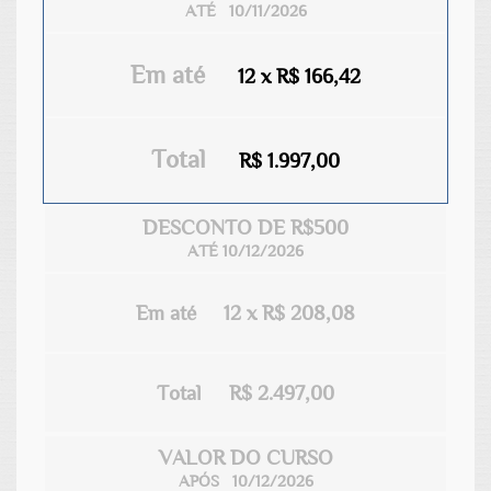
ATÉ 10/11/2026
Em até
12 x R$ 166,42
Total
R$ 1.997,00
DESCONTO DE R$500
ATÉ 10/12/2026
Em até
12 x R$ 208,08
Total
R$ 2.497,00
VALOR DO CURSO
APÓS 10/12/2026