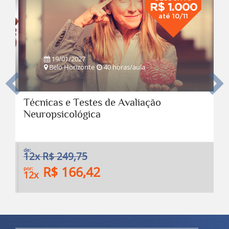
R$ 1.000
até 10/11
19/01/2027
Belo Horizonte
40 horas/aula
Anterior
Pro
Técnicas e Testes de Avaliação
Neuropsicológica
de:
12x R$ 249,75
R$ 166,42
por:
12x