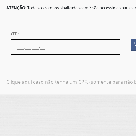
ATENÇÃO:
Todos os campos sinalizados com * são necessários para com
CPF*
Clique aqui caso não tenha um CPF. (somente para não b