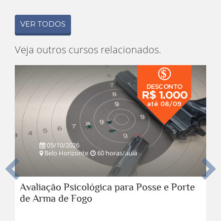
VER TODOS
Veja outros cursos relacionados.
$
DESCONTO
R$ 1.000
até 08/09
05/10/2026
Belo Horizonte
60 horas/aula
Anterior
Pro
Avaliação Psicológica para Posse e Porte
de Arma de Fogo