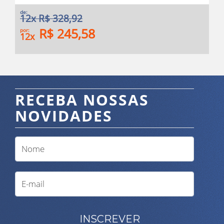
de:
12x R$ 328,92
R$ 245,58
por:
12x
RECEBA NOSSAS
NOVIDADES
INSCREVER