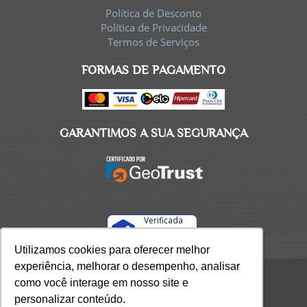
Política de Desconto
Política de Privacidade
Termos de Serviços
FORMAS DE PAGAMENTO
GARANTIMOS A SUA SEGURANÇA
Verificada
por
Utilizamos cookies para oferecer melhor
Utilizamos cookies para oferecer melhor
experiência, melhorar o desempenho, analisar
experiência, melhorar o desempenho, analisar
como você interage em nosso site e
como você interage em nosso site e
Ciclo CEAP LTDA / CNPJ 70.953.385/0001-97 /
personalizar conteúdo.
personalizar conteúdo.
Todos os direitos reservados 2026.