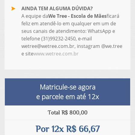
AINDA TEM ALGUMA DÚVIDA?
A equipe da
We Tree - Escola de Mães
ficará
feliz em atendê-lo em qualquer em um de
seus canais de atendimento: WhatsApp e
telefone (31)99232-2450, e-mail
wetree@wetree.com.br, instagram @we.tree
e site
www.wetree.com.br
Matricule-se agora
e parcele em até
12x
Total R$ 800,00
Por 12x R$ 66,67