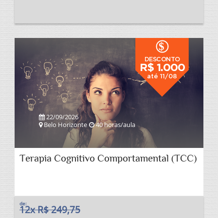
$
DESCONTO
R$ 1.000
até 11/08
22/09/2026
Belo Horizonte
40 horas/aula
Terapia Cognitivo Comportamental (TCC)
de:
12x R$ 249,75