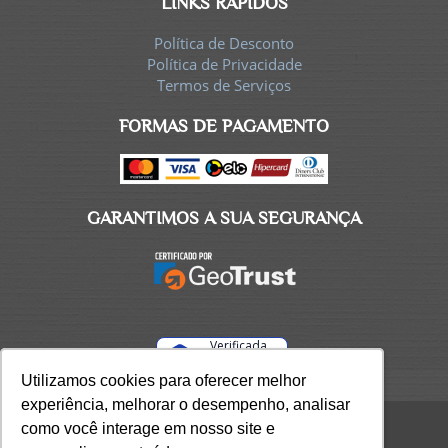
LINKS RÁPIDOS
Política de Desconto
Política de Privacidade
Termos de Serviços
FORMAS DE PAGAMENTO
GARANTIMOS A SUA SEGURANÇA
Verificada
por
Utilizamos cookies para oferecer melhor
Utilizamos cookies para oferecer melhor
experiência, melhorar o desempenho, analisar
experiência, melhorar o desempenho, analisar
como você interage em nosso site e
como você interage em nosso site e