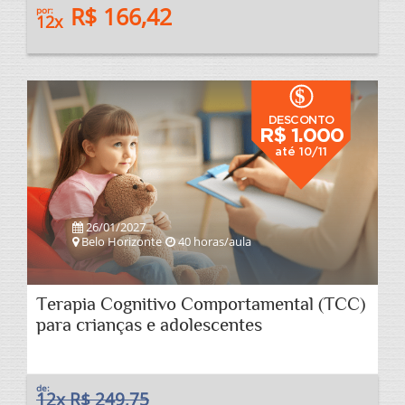
R$ 166,42
por:
12x
$
DESCONTO
R$ 1.000
até 10/11
26/01/2027
Belo Horizonte
40 horas/aula
Terapia Cognitivo Comportamental (TCC)
para crianças e adolescentes
de:
12x R$ 249,75