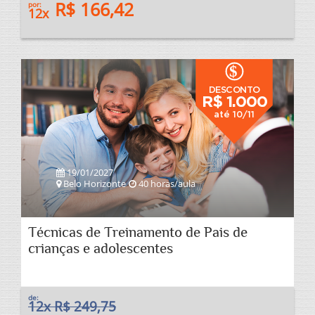
R$ 166,42
por:
12x
$
DESCONTO
R$ 1.000
até 10/11
19/01/2027
Belo Horizonte
40 horas/aula
Técnicas de Treinamento de Pais de
crianças e adolescentes
de:
12x R$ 249,75