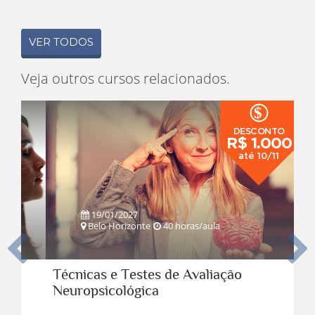
VER TODOS
Veja outros cursos relacionados.
$
DESCONTO
R$ 1.000
até 10/11
19/01/2027
Belo Horizonte
40 horas/aula
Anterior
Pro
Técnicas e Testes de Avaliação
Neuropsicológica