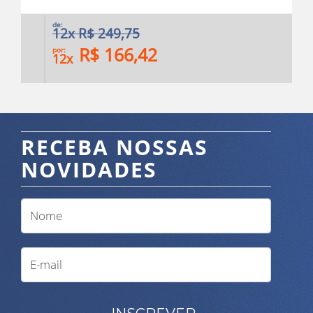
de:
12x R$ 249,75
R$ 166,42
por:
12x
RECEBA NOSSAS
NOVIDADES