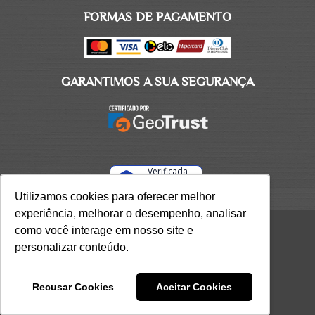
FORMAS DE PAGAMENTO
GARANTIMOS A SUA SEGURANÇA
Verificada
por
Utilizamos cookies para oferecer melhor
Utilizamos cookies para oferecer melhor
experiência, melhorar o desempenho, analisar
experiência, melhorar o desempenho, analisar
como você interage em nosso site e
como você interage em nosso site e
Ciclo CEAP LTDA / CNPJ 70.953.385/0001-97 /
personalizar conteúdo.
personalizar conteúdo.
Todos os direitos reservados 2026.
Recusar Cookies
Recusar Cookies
Aceitar Cookies
Aceitar Cookies