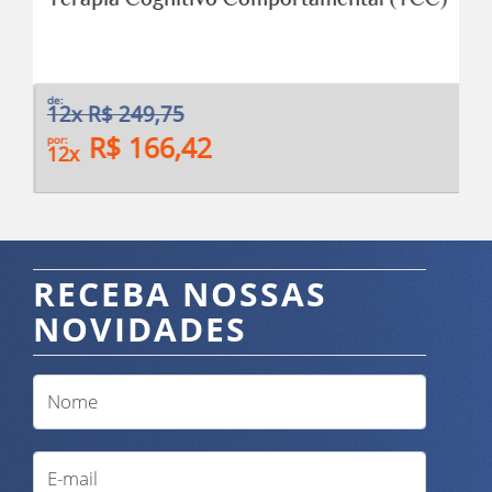
de:
12x R$ 249,75
R$ 166,42
por:
12x
RECEBA NOSSAS
NOVIDADES