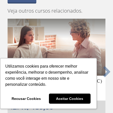
Veja outros cursos relacionados.
60 horas
Curso Virtual
Utilizamos cookies para oferecer melhor
Utilizamos cookies para oferecer melhor
experiência, melhorar o desempenho, analisar
experiência, melhorar o desempenho, analisar
Anterior
Pro
como você interage em nosso site e
como você interage em nosso site e
Terapia Cognitivo Comportamental (TCC)
personalizar conteúdo.
personalizar conteúdo.
para Crianças e Adolescentes
Recusar Cookies
Recusar Cookies
Aceitar Cookies
Aceitar Cookies
R$ 139,00
12x