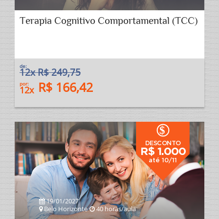
Terapia Cognitivo Comportamental (TCC)
de:
12x R$ 249,75
R$ 166,42
por:
12x
$
DESCONTO
R$ 1.000
até 10/11
19/01/2027
Belo Horizonte
40 horas/aula