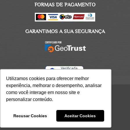
FORMAS DE PAGAMENTO
GARANTIMOS A SUA SEGURANÇA
Verificada
por
Utilizamos cookies para oferecer melhor
Utilizamos cookies para oferecer melhor
experiência, melhorar o desempenho, analisar
experiência, melhorar o desempenho, analisar
como você interage em nosso site e
como você interage em nosso site e
Ciclo CEAP LTDA / CNPJ 70.953.385/0001-97 /
personalizar conteúdo.
personalizar conteúdo.
Todos os direitos reservados 2026.
Recusar Cookies
Recusar Cookies
Aceitar Cookies
Aceitar Cookies