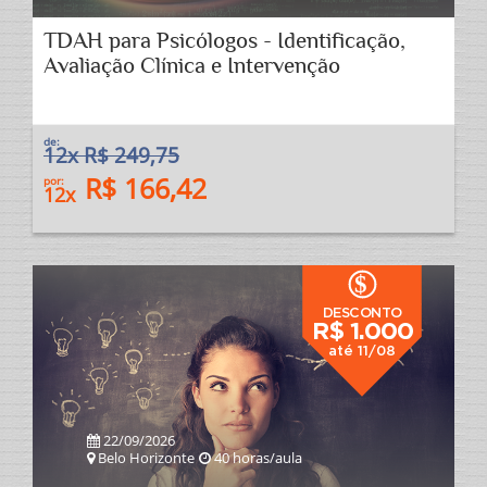
TDAH para Psicólogos - Identificação,
Avaliação Clínica e Intervenção
de:
12x R$ 249,75
R$ 166,42
por:
12x
$
DESCONTO
R$ 1.000
até 11/08
22/09/2026
Belo Horizonte
40 horas/aula