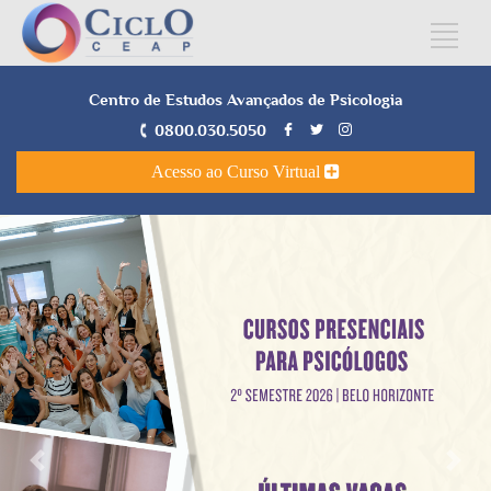
Centro de Estudos Avançados de Psicologia
0800.030.5050
Acesso ao Curso Virtual
Anterior
Próx