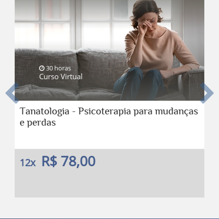
30 horas
Curso Virtual
Anterior
Pro
Tanatologia - Psicoterapia para mudanças
e perdas
R$ 78,00
12x