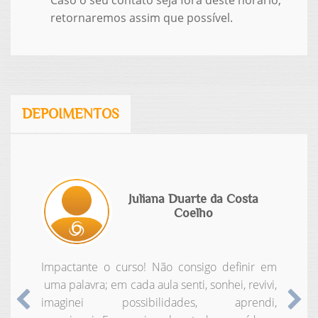
Caso o seu contato seja fora deste horário,
retornaremos assim que possível.
DEPOIMENTOS
Juliana Duarte da Costa
Coelho
Impactante o curso! Não consigo definir em
uma palavra; em cada aula senti, sonhei, revivi,
imaginei possibilidades, aprendi,
Anterior
Pr