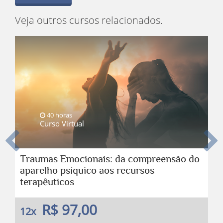
Veja outros cursos relacionados.
40 horas
Curso Virtual
Anterior
Pro
Traumas Emocionais: da compreensão do
aparelho psíquico aos recursos
terapêuticos
R$ 97,00
12x