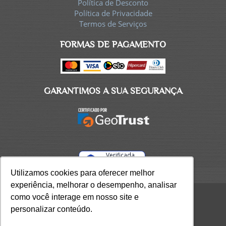
Política de Desconto
Política de Privacidade
Termos de Serviços
FORMAS DE PAGAMENTO
GARANTIMOS A SUA SEGURANÇA
Verificada
por
Utilizamos cookies para oferecer melhor
Utilizamos cookies para oferecer melhor
experiência, melhorar o desempenho, analisar
experiência, melhorar o desempenho, analisar
como você interage em nosso site e
como você interage em nosso site e
Ciclo CEAP LTDA / CNPJ 70.953.385/0001-97 /
personalizar conteúdo.
personalizar conteúdo.
Todos os direitos reservados 2026.